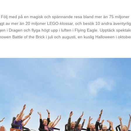
. Följ med på en magisk och spännande resa bland mer än 75 miljone
ggt av mer än 20 miljoner LEGO-klossar, och besök 10 andra äventyrliga
 Dragen och flyga högt upp i luften i Flying Eagle. Upptäck spekta
owen Battle of the Brick i juli och augusti, en kuslig Halloween i okto