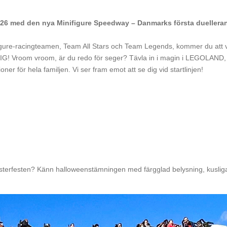
26 med den nya Minifigure Speedway – Danmarks första duellera
igure-racingteamen, Team All Stars och Team Legends, kommer du att 
l DIG! Vroom vroom, är du redo för seger? Tävla in i magin i LEGOLAND
oner för hela familjen. Vi ser fram emot att se dig vid startlinjen!
sterfesten? Känn halloweenstämningen med färgglad belysning, kusli