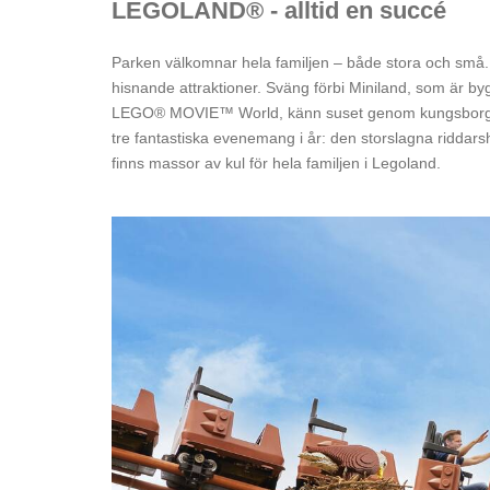
LEGOLAND® - alltid en succé
Parken välkomnar hela familjen – både stora och små
hisnande attraktioner. Sväng förbi Miniland, som är by
LEGO® MOVIE™ World, känn suset genom kungsborgen i
tre fantastiska evenemang i år: den storslagna riddarsh
finns massor av kul för hela familjen i Legoland.