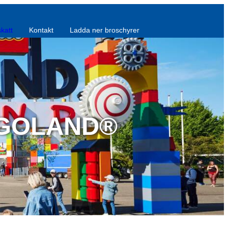
skatt
Kontakt
Ladda ner broschyrer
LEGOLAND®