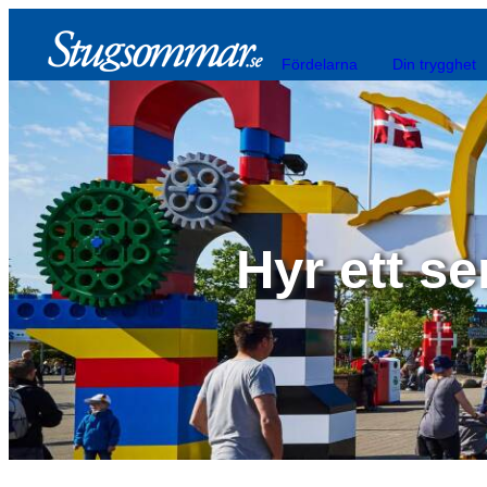
Fördelarna
Din trygghet
Hyr ett 