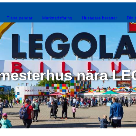
Tjäna pengar
Marknadsföring
Husägare berättar
Din 
semesterhus nära 