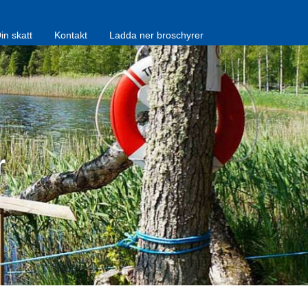
in skatt
Kontakt
Ladda ner broschyrer
r