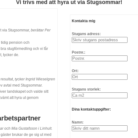
Vi trivs med att hyra ut via Stugsommar!
Kontakta mig
ut via Stugsommar,
berättar Per
Stugans adress:
 tidig pension och
bra stugförmedling och vi får
Postnr.:
t, tycker de.
Ort:
resultat,
tycker Ingrid Wieselgren
ev avtal med Stugsommar.
Stugans storlek:
över landskapet och valde sitt
kvämt att hyra ut genom
Dina kontaktuppgifter:
rbetspartner
Namn:
r och Mia Gustafsson i Linhult.
 gäster brukar de ge sig ut med