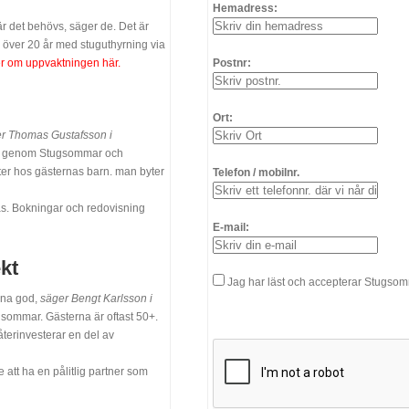
Hemadress:
är det behövs, säger de. Det är
r över 20 år med stuguthyrning via
r om uppvaktningen här.
Postnr:
Ort:
r Thomas Gustafsson i
nd genom Stugsommar och
riter hos gästernas barn. man byter
Telefon / mobilnr.
s. Bokningar och redovisning
E-mail:
kt
Jag har läst och accepterar Stugso
rna god,
säger Bengt Karlsson i
sommar. Gästerna är oftast 50+.
terinvesterar en del av
att ha en pålitlig partner som