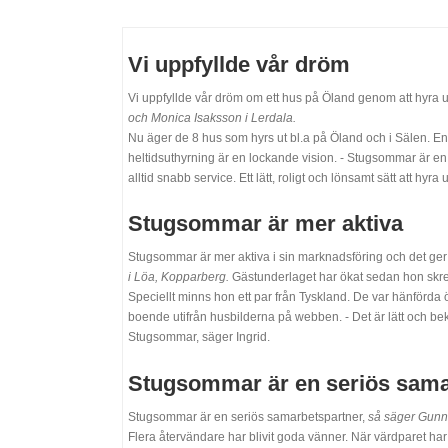
Vi uppfyllde vår dröm
Vi uppfyllde vår dröm om ett hus på Öland genom att hyra 
och Monica Isaksson i Lerdala.
Nu äger de 8 hus som hyrs ut bl.a på Öland och i Sälen. En
heltidsuthyrning är en lockande vision. - Stugsommar är en 
alltid snabb service. Ett lätt, roligt och lönsamt sätt att hyra u
Stugsommar är mer aktiva
Stugsommar är mer aktiva i sin marknadsföring och det ger 
i Löa, Kopparberg.
Gästunderlaget har ökat sedan hon skr
Speciellt minns hon ett par från Tyskland. De var hänförda 
boende utifrån husbilderna på webben. - Det är lätt och be
Stugsommar, säger Ingrid.
Stugsommar är en seriös sama
Stugsommar är en seriös samarbetspartner,
så säger Gunna
Flera återvändare har blivit goda vänner. När värdparet har