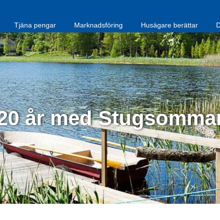
Tjäna pengar
Marknadsföring
Husägare berättar
D
20 år med Stugsomma