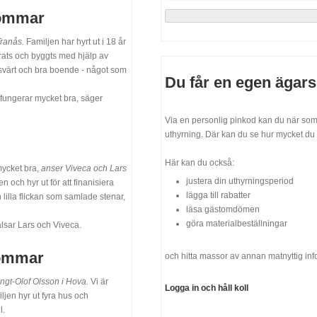
sommar
Tranås.
Familjen har hyrt ut i 18 år
rats och byggts med hjälp av
risvärt och bra boende - något som
Du får en egen ägars
t fungerar mycket bra, säger
Via en personlig pinkod kan du när som 
uthyrning. Där kan du se hur mycket du 
Här kan du också:
mycket bra,
anser Viveca och Lars
justera din uthyrningsperiod
och hyr ut för att finanisiera
lägga till rabatter
lilla flickan som samlade stenar,
läsa gästomdömen
göra materialbeställningar
älsar Lars och Viveca.
sommar
och hitta massor av annan matnyttig inf
ngt-Olof Olsson i Hova.
Vi är
Logga in och håll koll
en hyr ut fyra hus och
l.