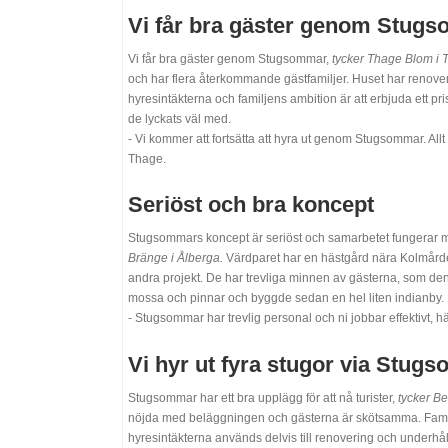
Vi får bra gäster genom Stug
Vi får bra gäster genom Stugsommar,
tycker Thage Blom i 
och har flera återkommande gästfamiljer. Huset har renove
hyresintäkterna och familjens ambition är att erbjuda ett p
de lyckats väl med.
- Vi kommer att fortsätta att hyra ut genom Stugsommar. All
Thage.
Seriöst och bra koncept
Stugsommars koncept är seriöst och samarbetet fungerar 
Bränge i Ålberga.
Värdparet har en hästgård nära Kolmården 
andra projekt. De har trevliga minnen av gästerna, som den 
mossa och pinnar och byggde sedan en hel liten indianby.
- Stugsommar har trevlig personal och ni jobbar effektivt, h
Vi hyr ut fyra stugor via Stug
Stugsommar har ett bra upplägg för att nå turister,
tycker Be
nöjda med beläggningen och gästerna är skötsamma. Familj
hyresintäkterna används delvis till renovering och underhål