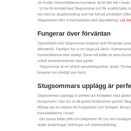
sin husbil. Hyresintäkterna investerar de till stor del i huset.
- Vi har fin kontakt med Stugsommar och får snabbt hjälp n
bra med en stugförmedling som har koll på prisbilden. Efte
Stugsommar blev vi överraskade med uppvaktning.
Läs me
Fungerar över förväntan
Samarbetet med Stugsommar fungerar över förväntan
anse
Mönsterås.
Familjen hyr ut sin stuga på Oknö i Kalmarsu
hyresintäkterna ökar stadigt. Deras två katter är stora favo
också semesterboende med gäster.
- Stugsommar är en lyhörd samarbetspartner, tycker Thoma
fungerar hur smidigt som helst.
Stugsommars upplägg är perfe
Stugsommars upplägg är perfekt och kontakten med gäste
Kungshamn.
Han hyr ut sitt gamla föräldrahem genom Stug
Många har en relation till Kungshamn och Smögen. Bengt å
hyresintäkterna i huset.
- Det sparar både jobb och bekymmer för oss som husägare 
sköter betalningar, bokningar och marknadsföring.