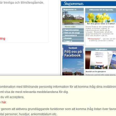
är trevliga och tillmötesgående,
ring
mbination med tillhörande personlig information för att komma ihåg dina inställning
samt visa de mest relevanta meddelandena för dig.
 du vill acceptera.
ke
här
.
ar genom att aktivera grundläggande funktioner som att komma ihåg listan över favor
Stugsommar |
404 29 Göteborg | Sverige
ntal personer, husdjur, ankomstdatum etc.