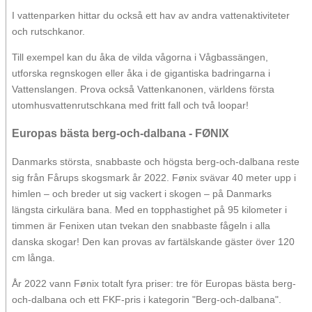
I vattenparken hittar du också ett hav av andra vattenaktiviteter
och rutschkanor.
Till exempel kan du åka de vilda vågorna i Vågbassängen,
utforska regnskogen eller åka i de gigantiska badringarna i
Vattenslangen. Prova också Vattenkanonen, världens första
utomhusvattenrutschkana med fritt fall och två loopar!
Europas bästa berg-och-dalbana - FØNIX
Danmarks största, snabbaste och högsta berg-och-dalbana reste
sig från Fårups skogsmark år 2022. Fønix svävar 40 meter upp i
himlen – och breder ut sig vackert i skogen – på Danmarks
längsta cirkulära bana. Med en topphastighet på 95 kilometer i
timmen är Fenixen utan tvekan den snabbaste fågeln i alla
danska skogar! Den kan provas av fartälskande gäster över 120
cm långa.
År 2022 vann Fønix totalt fyra priser: tre för Europas bästa berg-
och-dalbana och ett FKF-pris i kategorin "Berg-och-dalbana".