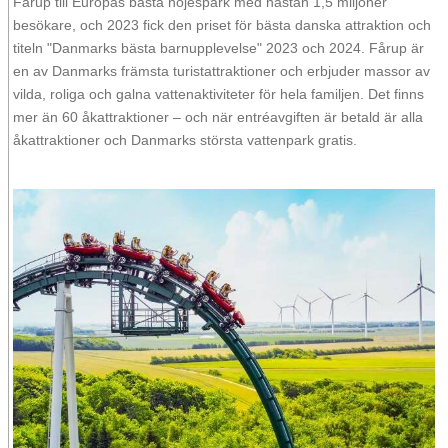
Fårup till Europas bästa nöjespark med nästan 1,5 miljoner
besökare, och 2023 fick den priset för bästa danska attraktion och
titeln "Danmarks bästa barnupplevelse" 2023 och 2024. Fårup är
en av Danmarks främsta turistattraktioner och erbjuder massor av
vilda, roliga och galna vattenaktiviteter för hela familjen. Det finns
mer än 60 åkattraktioner – och när entréavgiften är betald är alla
åkattraktioner och Danmarks största vattenpark gratis.