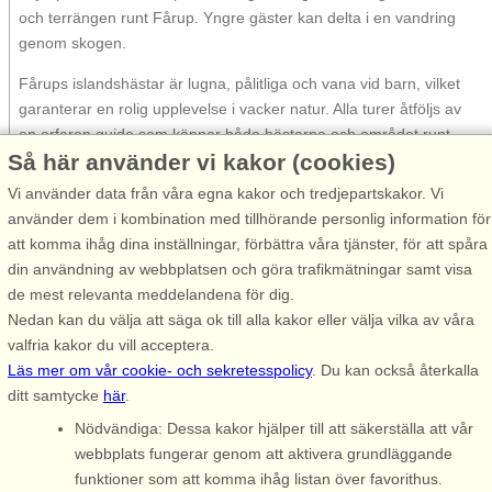
och terrängen runt Fårup. Yngre gäster kan delta i en vandring
genom skogen.
Fårups islandshästar är lugna, pålitliga och vana vid barn, vilket
garanterar en rolig upplevelse i vacker natur. Alla turer åtföljs av
en erfaren guide som känner både hästarna och området runt
Så här använder vi kakor (cookies)
Fårup mycket väl.
Vi använder data från våra egna kakor och tredjepartskakor. Vi
10% rabatt på biljetter till Fårup Sommerland
använder dem i kombination med tillhörande personlig information för
att komma ihåg dina inställningar, förbättra våra tjänster, för att spåra
Redo för julkul?
Du kan använda rabatten via en affiliate-länk
din användning av webbplatsen och göra trafikmätningar samt visa
som vi släpper efter din bokning.
de mest relevanta meddelandena för dig.
Nedan kan du välja att säga ok till alla kakor eller välja vilka av våra
valfria kakor du vill acceptera.
Fårup Sommerland firar i år 50-årsjubileum:
Läs mer om vår cookie- och sekretesspolicy
. Du kan också återkalla
ditt samtycke
här
.
Nödvändiga: Dessa kakor hjälper till att säkerställa att vår
Se film på YouTube
.
webbplats fungerar genom att aktivera grundläggande
funktioner som att komma ihåg listan över favorithus.