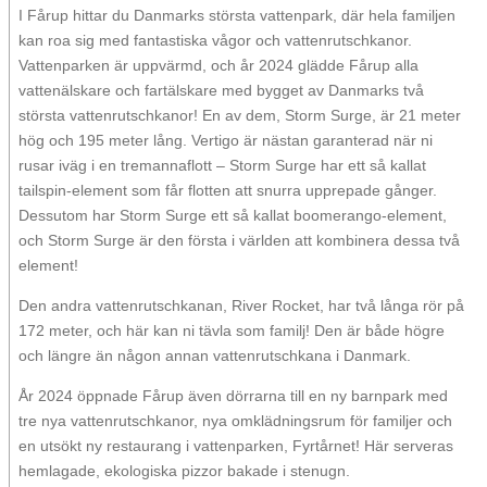
I Fårup hittar du Danmarks största vattenpark, där hela familjen
kan roa sig med fantastiska vågor och vattenrutschkanor.
Vattenparken är uppvärmd, och år 2024 glädde Fårup alla
vattenälskare och fartälskare med bygget av Danmarks två
största vattenrutschkanor! En av dem, Storm Surge, är 21 meter
hög och 195 meter lång. Vertigo är nästan garanterad när ni
rusar iväg i en tremannaflott – Storm Surge har ett så kallat
tailspin-element som får flotten att snurra upprepade gånger.
Dessutom har Storm Surge ett så kallat boomerango-element,
och Storm Surge är den första i världen att kombinera dessa två
element!
Den andra vattenrutschkanan, River Rocket, har två långa rör på
172 meter, och här kan ni tävla som familj! Den är både högre
och längre än någon annan vattenrutschkana i Danmark.
År 2024 öppnade Fårup även dörrarna till en ny barnpark med
tre nya vattenrutschkanor, nya omklädningsrum för familjer och
en utsökt ny restaurang i vattenparken, Fyrtårnet! Här serveras
hemlagade, ekologiska pizzor bakade i stenugn.