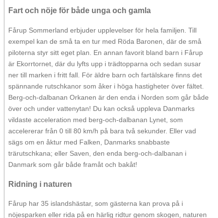
Fart och nöje för både unga och gamla
Fårup Sommerland erbjuder upplevelser för hela familjen. Till
exempel kan de små ta en tur med Röda Baronen, där de små
piloterna styr sitt eget plan. En annan favorit bland barn i Fårup
är Ekorrtornet, där du lyfts upp i trädtopparna och sedan susar
ner till marken i fritt fall. För äldre barn och fartälskare finns det
spännande rutschkanor som åker i höga hastigheter över fältet.
Berg-och-dalbanan Orkanen är den enda i Norden som går både
över och under vattenytan! Du kan också uppleva Danmarks
vildaste acceleration med berg-och-dalbanan Lynet, som
accelererar från 0 till 80 km/h på bara två sekunder. Eller vad
sägs om en åktur med Falken, Danmarks snabbaste
trärutschkana; eller Saven, den enda berg-och-dalbanan i
Danmark som går både framåt och bakåt!
Ridning i naturen
Fårup har 35 islandshästar, som gästerna kan prova på i
nöjesparken eller rida på en härlig ridtur genom skogen, naturen