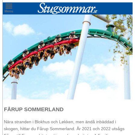
×
Menu
Fördelarna
Din trygghet
Tjäna pengar
Marknadsföring
Husägare berättar
Din skatt
Kontakt
FÅRUP SOMMERLAND
Ladda ner broschyrer
Nära stranden i Blokhus och Løkken, men ändå inbäddad i
skogen, hittar du Fårup Sommerland. År 2021 och 2022 utsågs